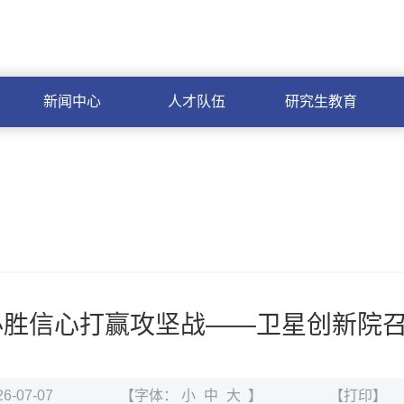
中国科学院
OA
邮箱
ARP
单点
新闻中心
人才队伍
研究生教育
必胜信心打赢攻坚战——卫星创新院召
-07-07
【字体：
小
中
大
】
【打印】