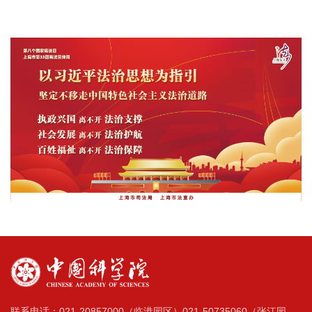
联系电话：021-20857000（临港园区）021-50735060（张江园